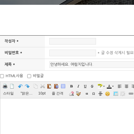
작성자 *
* 글 수정 삭제시 필요
비밀번호 *
제목 *
HTML사용
비밀글
스타일
"맑은 고딕", 굴림, "Malgun Gothic", gulim
10pt
줄 간격